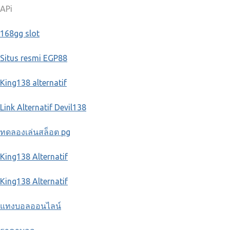
APi
168gg slot
Situs resmi EGP88
King138 alternatif
Link Alternatif Devil138
ทดลองเล่นสล็อต pg
King138 Alternatif
King138 Alternatif
แทงบอลออนไลน์