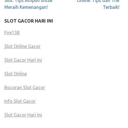
Slot: Tips Ampuh untuk
Online: Tips dan Trik
Meraih Kemenangan!
Terbaik!
SLOT GACOR HARI INI
Fire138
Slot Online Gacor
Slot Gacor Hari Ini
Slot Online
Bocoran Slot Gacor
Info Slot Gacor
Slot Gacor Hari Ini