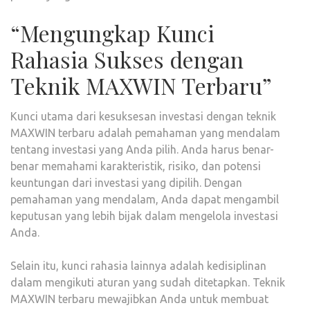
“Mengungkap Kunci
Rahasia Sukses dengan
Teknik MAXWIN Terbaru”
Kunci utama dari kesuksesan investasi dengan teknik
MAXWIN terbaru adalah pemahaman yang mendalam
tentang investasi yang Anda pilih. Anda harus benar-
benar memahami karakteristik, risiko, dan potensi
keuntungan dari investasi yang dipilih. Dengan
pemahaman yang mendalam, Anda dapat mengambil
keputusan yang lebih bijak dalam mengelola investasi
Anda.
Selain itu, kunci rahasia lainnya adalah kedisiplinan
dalam mengikuti aturan yang sudah ditetapkan. Teknik
MAXWIN terbaru mewajibkan Anda untuk membuat