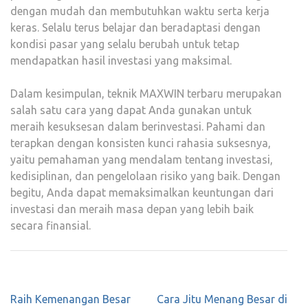
dengan mudah dan membutuhkan waktu serta kerja
keras. Selalu terus belajar dan beradaptasi dengan
kondisi pasar yang selalu berubah untuk tetap
mendapatkan hasil investasi yang maksimal.
Dalam kesimpulan, teknik MAXWIN terbaru merupakan
salah satu cara yang dapat Anda gunakan untuk
meraih kesuksesan dalam berinvestasi. Pahami dan
terapkan dengan konsisten kunci rahasia suksesnya,
yaitu pemahaman yang mendalam tentang investasi,
kedisiplinan, dan pengelolaan risiko yang baik. Dengan
begitu, Anda dapat memaksimalkan keuntungan dari
investasi dan meraih masa depan yang lebih baik
secara finansial.
Navigasi
Raih Kemenangan Besar
Cara Jitu Menang Besar di