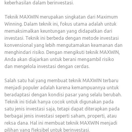
keberhasilan dalam berinvestasi.
Teknik MAXWIN merupakan singkatan dari Maximum
Winning. Dalam teknik ini, fokus utama adalah untuk
memaksimalkan keuntungan yang didapatkan dari
investasi. Teknik ini berbeda dengan metode investasi
konvensional yang lebih mengutamakan keamanan dan
menghindari risiko. Dengan mengikuti teknik MAXWIN,
Anda akan diajarkan untuk berani mengambil risiko
dan mengelola investasi dengan cerdas.
Salah satu hal yang membuat teknik MAXWIN terbaru
menjadi populer adalah karena kemampuannya untuk
beradaptasi dengan kondisi pasar yang selalu berubah.
Teknik ini tidak hanya cocok untuk digunakan pada
satu jenis investasi saja, tetapi dapat diterapkan pada
berbagai jenis investasi seperti saham, properti, atau
reksa dana. Hal ini membuat teknik MAXWIN menjadi
pilihan yang fleksibel untuk berinvestasi.