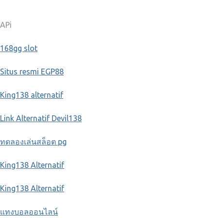
APi
168gg slot
Situs resmi EGP88
King138 alternatif
Link Alternatif Devil138
ทดลองเล่นสล็อต pg
King138 Alternatif
King138 Alternatif
แทงบอลออนไลน์