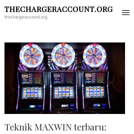
Lompat
THECHARGERACCOUNT.ORG
ke
thechargeraccount.org
konten
(Tekan
Enter)
Teknik MAXWIN terbaru: