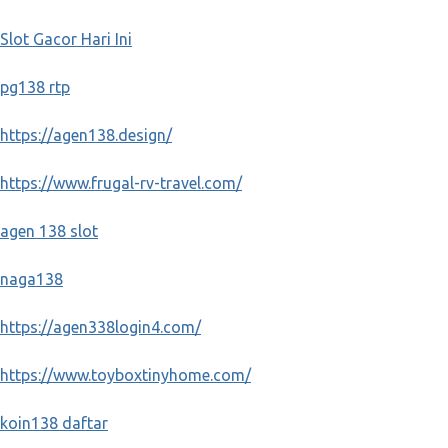
Slot Gacor Hari Ini
pg138 rtp
https://agen138.design/
https://www.frugal-rv-travel.com/
agen 138 slot
naga138
https://agen338login4.com/
https://www.toyboxtinyhome.com/
koin138 daftar