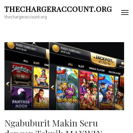
Lompat
THECHARGERACCOUNT.ORG
ke
thechargeraccount.org
konten
(Tekan
Enter)
Ngabuburit Makin Seru