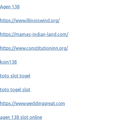
Agen 138
https://www.illinoiswind.org/
https://mamas-indian-land.com/
https://www.constitutioninn.org/
koin138
toto slot togel
toto togel slot
https://www.weddinggreat.com
agen 138 slot online