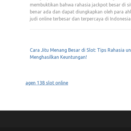
membuktikan bahwa rahasia jackpot besar di sit
benar ada dan dapat diungkapkan oleh para ahl
judi online terbesar dan terpercaya di Indonesia 
Navigasi
Cara Jitu Menang Besar di Slot: Tips Rahasia u
pos
Menghasilkan Keuntungan!
agen 138 slot online