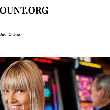
OUNT.ORG
Judi Online