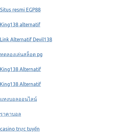
Situs resmi EGP88
King138 alternatif
Link Alternatif Devil138
ทดลองเล่นสล็อต pg
King138 Alternatif
King138 Alternatif
แทงบอลออนไลน์
ราคาบอล
casino trực tuyến