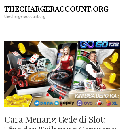
Lompat
THECHARGERACCOUNT.ORG
ke
thechargeraccount.org
konten
(Tekan
Enter)
Cara Menang Gede di Slot: