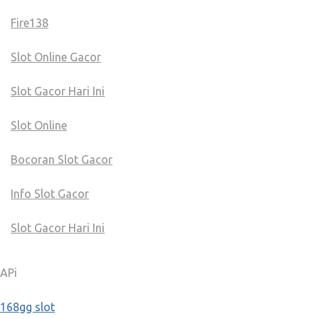
Fire138
Slot Online Gacor
Slot Gacor Hari Ini
Slot Online
Bocoran Slot Gacor
Info Slot Gacor
Slot Gacor Hari Ini
APi
168gg slot